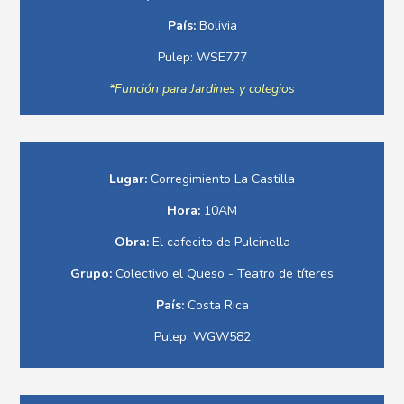
País:
Bolivia
Pulep: WSE777
*Función para Jardines y colegios
Lugar:
Corregimiento La Castilla
Hora:
10AM
Obra:
El cafecito de Pulcinella
Grupo:
Colectivo el Queso - Teatro de títeres
País:
Costa Rica
Pulep: WGW582