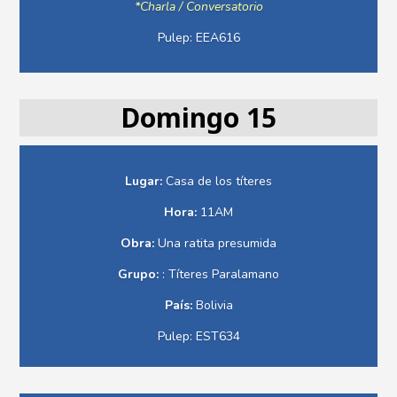
*Charla / Conversatorio
Pulep: EEA616
Domingo 15
Lugar:
Casa de los títeres
Hora:
11AM
Obra:
Una ratita presumida
Grupo:
: Títeres Paralamano
País:
Bolivia
Pulep: EST634